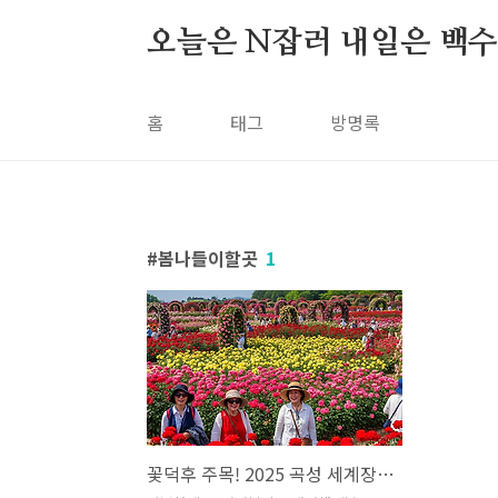
본문 바로가기
오늘은 N잡러 내일은 백
홈
태그
방명록
봄나들이할곳
1
꽃덕후 주목! 2025 곡성 세계장미축제 완벽 가이드 꿀팁 방출