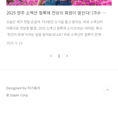
2025 영주 소백산 철쭉제 천상의 화원이 열린다! (가수 라인업까지!)
오늘은 제가 정말 손꼽아 기다렸던 소식을 들고 왔어요. 바로 소백산의
아름다운 연분홍 물결, 2025 소백산 철쭉제 소식인데요! 여러분, 혹시
'천상의 화원'이라는 말을 들어보셨나요? 바로 소백산의 철쭉이 만개했
을 때를 두고 하는 말인데요! 2025년 5월, 연분홍빛으로 물든 소백산의
2025. 5. 23.
절경이 드디어 우리를 찾아옵니다! 2025 소백산 철쭉제는 단순히 꽃만
보는 축제를 넘어, 자연과 문화, 그리고 사람들의 열정이 어우러지는 특
1
별한 경험을 선사할 거예요. 저와 함께 소백산의 아름다운 철쭉 세상으로
떠나볼까요? 2025 소백산 철쭉제, 언제 어디서 만날 수 있을까? 가장 중
요한 정보, 바로 축제 기간과 장소입니다!축제 기간: 2025년 5월 31일
(토)부터 6월 1일(일)까지, 단 이틀간 진행됩니다!잠깐! ..
Designed by 티스토리
© Daum Corp.