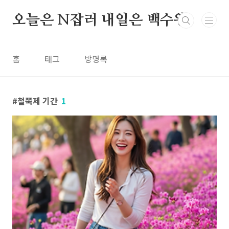
본문 바로가기
오늘은 N잡러 내일은 백수왕
홈
태그
방명록
철쭉제 기간
1