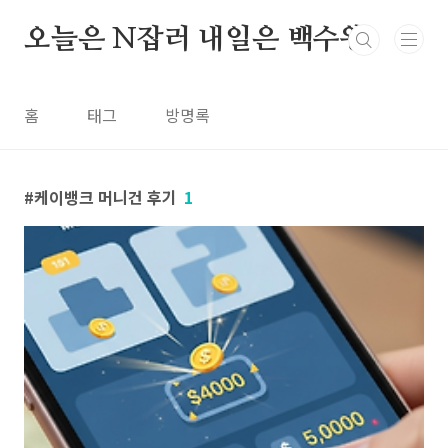
본문 바로가기
오늘은 N잡러 내일은 백수왕
홈
태그
방명록
케이뱅크 머니건 후기
1