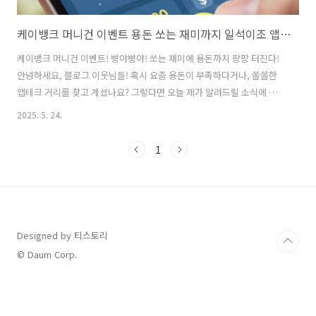
케이뱅크 머니건 이벤트 용돈 쏘는 재미까지 일석이조 앱테크!
케이뱅크 머니건 이벤트! 빵야빵야! 쏘는 재미에 용돈까지 팡팡 터진다!
안녕하세요, 블로그 이웃님들! 혹시 요즘 용돈이 부족하다거나, 쏠쏠한
앱테크 거리를 찾고 계셨나요? 그렇다면 오늘 제가 알려드릴 소식에 눈
이 번쩍! 귀가 쫑긋! 하실 거예요. 바로 케이뱅크에서 핵꿀잼 '머니건 용
2025. 5. 24.
돈 뿌리기' 이벤트를 진행하고 있거든요! 앱테크 좀 해봤다 하시는 분들
이라면 놓칠 수 없는 이 기회! 지금부터 자세히 파헤쳐 볼까요? 😉케이뱅
1
크 머니건 이벤트, 이게 도대체 뭔데?케이뱅크 머니건 이벤트는 말 그대
로 '머니건'을 쏴서 용돈을 획득하는 참여형 앱테크 이벤트예요. 복잡한
미션이나 오랜 시간을 투자하지 않고도 매일매일 소소한 용돈을 벌 수 있
어서 앱테크족 사이에서 뜨거운 반응을 얻고 있답니다!💡 이런 분들께 강
추!..
Designed by 티스토리
© Daum Corp.