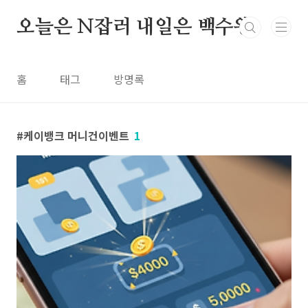
본문 바로가기
오늘은 N잡러 내일은 백수왕
홈
태그
방명록
케이뱅크 머니건이벤트
1