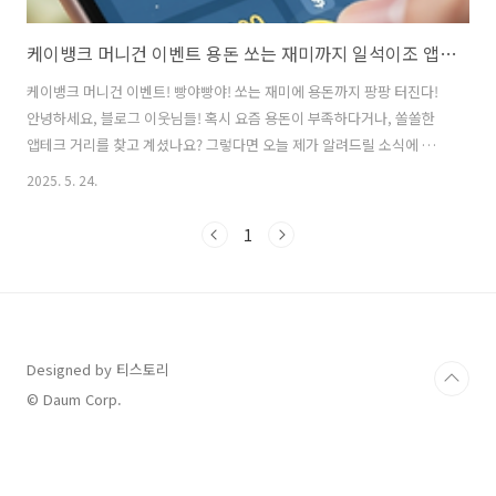
케이뱅크 머니건 이벤트 용돈 쏘는 재미까지 일석이조 앱테크!
케이뱅크 머니건 이벤트! 빵야빵야! 쏘는 재미에 용돈까지 팡팡 터진다!
안녕하세요, 블로그 이웃님들! 혹시 요즘 용돈이 부족하다거나, 쏠쏠한
앱테크 거리를 찾고 계셨나요? 그렇다면 오늘 제가 알려드릴 소식에 눈
이 번쩍! 귀가 쫑긋! 하실 거예요. 바로 케이뱅크에서 핵꿀잼 '머니건 용
2025. 5. 24.
돈 뿌리기' 이벤트를 진행하고 있거든요! 앱테크 좀 해봤다 하시는 분들
이라면 놓칠 수 없는 이 기회! 지금부터 자세히 파헤쳐 볼까요? 😉케이뱅
1
크 머니건 이벤트, 이게 도대체 뭔데?케이뱅크 머니건 이벤트는 말 그대
로 '머니건'을 쏴서 용돈을 획득하는 참여형 앱테크 이벤트예요. 복잡한
미션이나 오랜 시간을 투자하지 않고도 매일매일 소소한 용돈을 벌 수 있
어서 앱테크족 사이에서 뜨거운 반응을 얻고 있답니다!💡 이런 분들께 강
추!..
Designed by 티스토리
© Daum Corp.