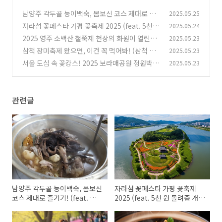
남양주 각두골 능이백숙, 몸보신 코스 제대로 즐
2025.05.25
기기! (feat. 근처 여행코스도 많음!)
자라섬 꽃페스타 가평 꽃축제 2025 (feat. 5천
2025.05.24
(2)
원 돌려줌 개이득!)
2025 영주 소백산 철쭉제 천상의 화원이 열린다!
2025.05.23
(5)
(가수 라인업까지!)
삼척 장미축제 왔으면, 이건 꼭 먹어봐! (삼척 특
2025.05.23
(1)
산물 & 현지 맛집 꿀팁!)
서울 도심 속 꽃캉스! 2025 보라매공원 정원박람
2025.05.23
(1)
회, 놓치면 스튜핏!
(3)
관련글
남양주 각두골 능이백숙, 몸보신
자라섬 꽃페스타 가평 꽃축제
코스 제대로 즐기기! (feat. 근처
2025 (feat. 5천 원 돌려줌 개이
여행코스도 많음!)
득!)