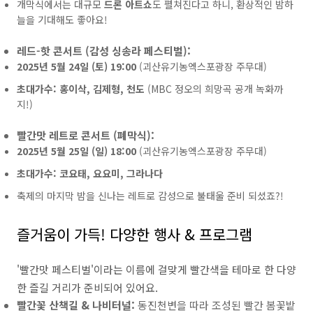
개막식에서는 대규모
드론 아트쇼
도 펼쳐진다고 하니, 환상적인 밤하
늘을 기대해도 좋아요!
레드-핫 콘서트 (감성 싱송라 페스티벌):
2025년 5월 24일 (토) 19:00
(괴산유기농엑스포광장 주무대)
초대가수:
홍이삭, 김제형, 천도
(MBC 정오의 희망곡 공개 녹화까
지!)
빨간맛 레트로 콘서트 (폐막식):
2025년 5월 25일 (일) 18:00
(괴산유기농엑스포광장 주무대)
초대가수:
코요태, 요요미, 그라나다
축제의 마지막 밤을 신나는 레트로 감성으로 불태울 준비 되셨죠?!
즐거움이 가득! 다양한 행사 & 프로그램
'빨간맛 페스티벌'이라는 이름에 걸맞게 빨간색을 테마로 한 다양
한 즐길 거리가 준비되어 있어요.
빨간꽃 산책길 & 나비터널:
동진천변을 따라 조성된 빨간 봄꽃밭