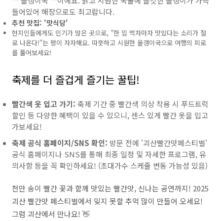
**'올갱이국'**이에요. 맑고 시원한 국물에 쫄깃한 올갱이가 가득
들어있어 해장으로도 최고랍니다.
추천 맛집: '맛식당'
현지인들에게도 인기가 많은 곳으로, "한 입 먹자마자 맛있다는 소리가 절
로 나온다!"는 평이 자자해요. 따뜻하고 시원한 올갱이국으로 여행의 피로
를 풀어보세요!
축제를 더 즐겁게 즐기는 꿀팁!
빨간색 옷 입고 가기:
축제 기간 중 빨간색 의상 착용 시 푸드트럭
할인 등 다양한 혜택이 있을 수 있으니, 센스 있게 빨간 옷을 입고
가보세요!
축제 공식 홈페이지/SNS 확인:
방문 전에 '괴산빨간맛페스티벌'
공식 홈페이지나 SNS를 통해 최종 일정 및 자세한 프로그램, 유
의사항 등을 꼭 확인하세요! (초대가수 스케줄 변동 가능성 있음)
천만 송이 빨간 꽃과 함께 맛있는 빨간맛, 신나는 공연까지! 2025
괴산 빨간맛 페스티벌에서 잊지 못할 추억 많이 만들어 오세요!
그럼 괴산에서 만나요! 👋