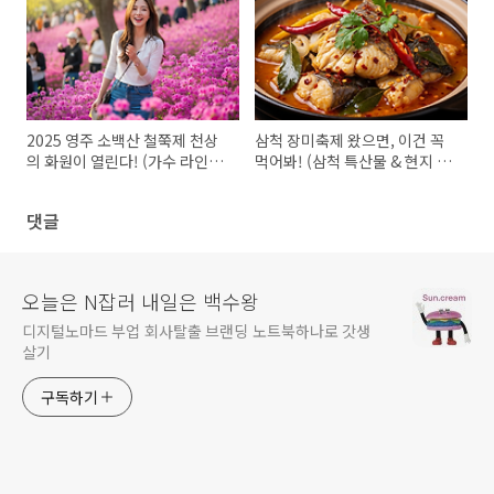
2025 영주 소백산 철쭉제 천상
삼척 장미축제 왔으면, 이건 꼭
의 화원이 열린다! (가수 라인업
먹어봐! (삼척 특산물 & 현지 맛
까지!)
집 꿀팁!)
댓글
오늘은 N잡러 내일은 백수왕
디지털노마드 부업 회사탈출 브랜딩 노트북하나로 갓생
살기
구독하기