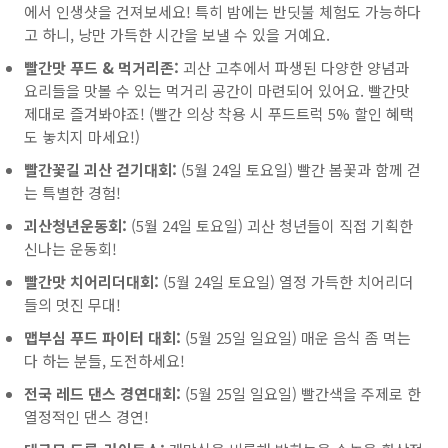
에서 인생샷을 건져보세요! 특히 밤에는 반딧불 체험도 가능하다
고 하니, 낭만 가득한 시간을 보낼 수 있을 거예요.
빨간맛 푸드 & 먹거리존:
괴산 고추에서 파생된 다양한 양념과
요리들을 맛볼 수 있는 먹거리 공간이 마련되어 있어요. 빨간맛
제대로 즐겨봐야죠! (빨간 의상 착용 시 푸드트럭 5% 할인 혜택
도 놓치지 마세요!)
빨간꽃길 괴산 걷기대회:
(5월 24일 토요일) 빨간 봄꽃과 함께 걷
는 특별한 경험!
괴산청년운동회:
(5월 24일 토요일) 괴산 청년들이 직접 기획한
신나는 운동회!
빨간맛 치어리더대회:
(5월 24일 토요일) 열정 가득한 치어리더
들의 멋진 무대!
맵부심 푸드 파이터 대회:
(5월 25일 일요일) 매운 음식 좀 먹는
다 하는 분들, 도전하세요!
전국 레드 댄스 경연대회:
(5월 25일 일요일) 빨간색을 주제로 한
열정적인 댄스 경연!