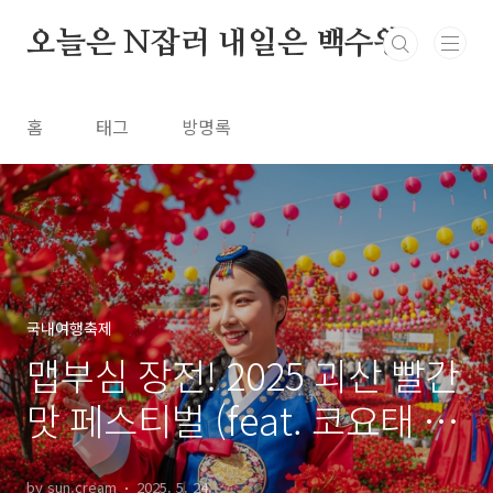
본문 바로가기
오늘은 N잡러 내일은 백수왕
홈
태그
방명록
국내여행축제
맵부심 장전! 2025 괴산 빨간
맛 페스티벌 (feat. 코요태 쏴
리질러!)
by sun.cream
2025. 5. 24.