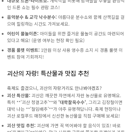
대규모 드론-라이트쇼:
개막식을 비롯해 밤하늘을 수놓을 환상적
인 드론 쇼는 필수 관람 코스!
음악분수 & 교각 낙수분수:
아름다운 분수쇼와 함께 산책길을 걸
으며 힐링하는 시간도 가져보세요.
어린이 물놀이존:
아이들을 위한 즐거운 물놀이 공간도 마련되어
있다고 해요! (운영 여부는 현장 확인 필요)
경품 룰렛 이벤트:
1만원 이상 사용 영수증 소지 시 경품 룰렛 이
벤트 참여 기회까지!
괴산의 자랑! 특산물과 맛집 추천
축제도 즐겼으니, 괴산의 자랑거리도 만나봐야겠죠?
괴산 특산물:
괴산은 깨끗한 자연에서 자란 농산물로 유명해요.
특히 **'괴산 청결고추'**와
'대학찰옥수수'
, 그리고 김장철이면
대박 나는 **'절임배추'**가 아주 유명하답니다. 축제 현장이나
괴산 로컬푸드 매장에서 신선한 농산물을 직접 구매해 보세요!
괴산 맛집 추천:
괴산에 가면 꼭 먹어봐야 할 음식이 있죠! 바로