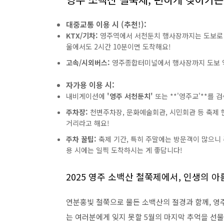
대중교통 이용 시 (추천!):
KTX/기차:
영주역에서 서천둔치 행사장까지는 도보로 약 
울에서도 2시간 10분이면 도착해요!
고속/시외버스:
영주종합터미널에서 행사장까지 도보 약 2
자가용 이용 시:
내비게이션에
'영주 서천둔치'
또는 **'영주교'**를 
주차장:
천변주차장, 문화예술회관, 시민회관 등 축제 현
거리라고 해요!
주차 꿀팁:
축제 기간, 특히 주말에는 방문객이 많으니 
용 시에는 일찍 도착하시는 게 좋답니다!
2025 영주 소백산 철쭉제에서, 인생의 
연분홍빛 철쭉으로 물든 소백산의 절경과 함께, 영주
는 여러분에게 잊지 못할 5월의 마지막 추억을 선물