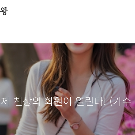
수왕
쭉제 천상의 화원이 열린다! (가수