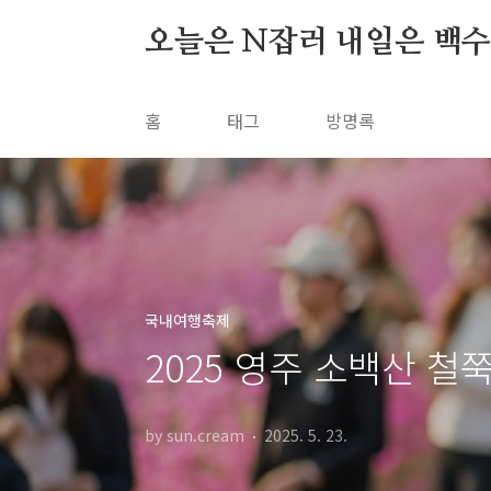
본문 바로가기
오늘은 N잡러 내일은 백
홈
태그
방명록
국내여행축제
2025 영주 소백산 철
by sun.cream
2025. 5. 23.