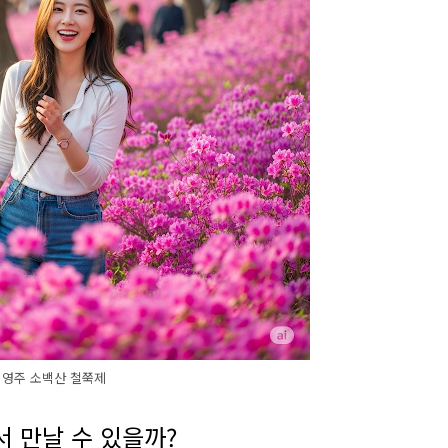
영주 소백산 철쭉제
디서 만날 수 있을까?