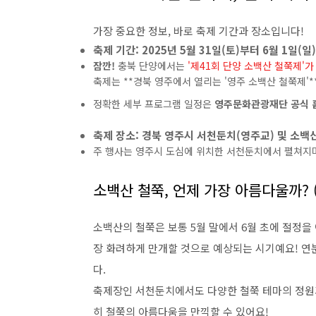
가장 중요한 정보, 바로 축제 기간과 장소입니다!
축제 기간:
2025년 5월 31일(토)부터 6월 1일(일
잠깐!
충북 단양에서는
'제41회 단양 소백산 철쭉제'가
축제는 **경북 영주에서 열리는 '영주 소백산 철쭉제'*
정확한 세부 프로그램 일정은
영주문화관광재단 공식 
축제 장소:
경북 영주시 서천둔치(영주교) 및 소백
주 행사는 영주시 도심에 위치한 서천둔치에서 펼쳐지
소백산 철쭉, 언제 가장 아름다울까? (
소백산의 철쭉은 보통 5월 말에서 6월 초에 절정을
장 화려하게 만개할 것으로 예상되는 시기예요! 
다.
축제장인 서천둔치에서도 다양한 철쭉 테마의 정원과
히 철쭉의 아름다움을 만끽할 수 있어요!