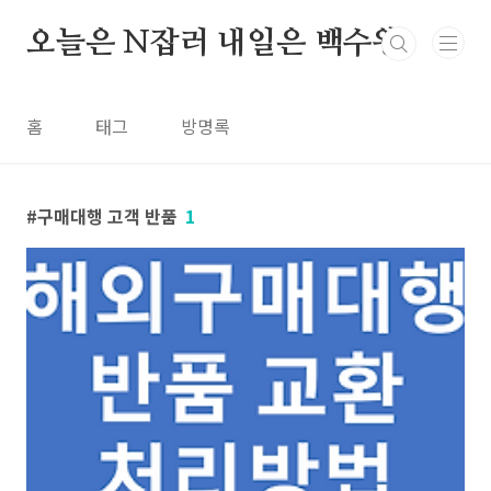
본문 바로가기
오늘은 N잡러 내일은 백수왕
홈
태그
방명록
구매대행 고객 반품
1