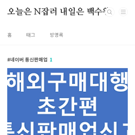
본문 바로가기
오늘은 N잡러 내일은 백수왕
홈
태그
방명록
네이버 통신판매업
1