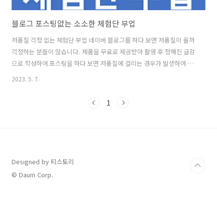
블로그 포스팅없는 소소한 체험단 부업
저품질 걱정 없는 체험단 부업 네이버 블로그를 하다 보면 저품질이 올까
걱정하는 분들이 많습니다. 제품을 무료로 제공받아 촬영 후 정해진 글감
으로 작성하여 포스팅을 하다 보면 저품질에 걸리는 경우가 발생하여 애
를 먹게 되는데요. 이러한 것이 걱정이라면 블로그 체험단으로 포스팅이
2023. 5. 7.
아닌 제품 촬영만 하고 소정의 금액만 받는 체험단 부업이 있습니다. 현
재 제가 소일거리로 하고 있는 부업 중 하나입니다. 퇴사하기 전, 저도 어
1
느 정도 계획을 가지고 있었지만, 함께 일하던 동료와 장난으로 퇴사하고
쿠팡 물류알바를 해야겠다며 농담을 주고받던 중 실제로 회사를 나와서
할 수 있는 일이 무엇이 있을까 하며 당근알바를 찾아보게 되었습니다.
역시나 그렇듯 나의 하루와 시간을 소요해야 하고 육체적인 노동이 필요
한 일들이었습..
Designed by 티스토리
© Daum Corp.