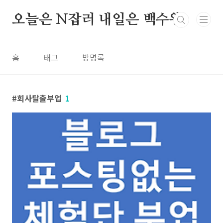
본문 바로가기
오늘은 N잡러 내일은 백수왕
홈
태그
방명록
회사탈출부업
1