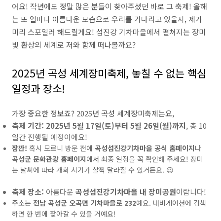
어요! 작년에도 정말 많은 분들이 찾아주셨던 바로 그 축제! 올해
는 또 얼마나 아름다운 모습으로 우리를 기다리고 있을지, 제가
미리 스포일러 해드릴게요! 섬진강 기차마을에서 펼쳐지는 장미
빛 환상의 세계로 저와 함께 떠나볼까요?
2025년 곡성 세계장미축제, 놓칠 수 없는 핵심
일정과 장소!
가장 중요한 정보죠? 2025년 곡성 세계장미축제는요,
축제 기간:
2025년 5월 17일(토)부터 5월 26일(월)까지
, 총 10
일간 진행될 예정이에요!
잠깐!
혹시 모르니 방문 전에
곡성섬진강기차마을 공식 홈페이지
나
곡성군 문화관광 홈페이지
에서 최종 일정을 꼭 확인해 주세요! 장미
는 날씨에 따라 개화 시기가 살짝 달라질 수 있거든요. 😉
축제 장소:
아름다운
곡성섬진강기차마을 내 장미공원
이랍니다!
주소는
전남 곡성군 오곡면 기차마을로 232
예요. 내비게이션에 검색
하면 한 번에 찾아갈 수 있을 거예요!