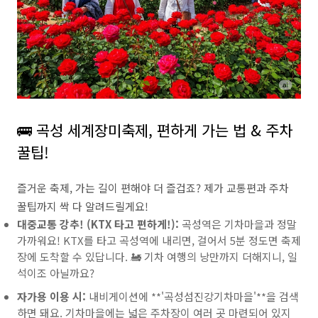
🚌 곡성 세계장미축제, 편하게 가는 법 & 주차
꿀팁!
즐거운 축제, 가는 길이 편해야 더 즐겁죠? 제가 교통편과 주차
꿀팁까지 싹 다 알려드릴게요!
대중교통 강추! (KTX 타고 편하게!):
곡성역은 기차마을과 정말
가까워요! KTX를 타고 곡성역에 내리면, 걸어서 5분 정도면 축제
장에 도착할 수 있답니다. 🚂 기차 여행의 낭만까지 더해지니, 일
석이조 아닐까요?
자가용 이용 시:
내비게이션에 **'곡성섬진강기차마을'**을 검색
하면 돼요. 기차마을에는 넓은 주차장이 여러 곳 마련되어 있지