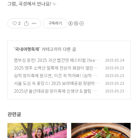
그럼, 곡성에서 만나요! ✨
2
구독하기
'
국내여행축제
' 카테고리의 다른 글
맵부심 장전! 2025 괴산 빨간맛 페스티벌 (feat.
2025.05.24
코요태 쏴리질러!)
2025 영주 소백산 철쭉제 천상의 화원이 열린다!
2025.05.23
(6)
(가수 라인업까지!)
삼척 장미축제 왔으면, 이건 꼭 먹어봐! (삼척 특
2025.05.23
(1)
산물 & 현지 맛집 꿀팁!)
서울 도심 속 꽃캉스! 2025 보라매공원 정원박람
2025.05.23
(1)
회, 놓치면 스튜핏!
2025년 울산대공원 장미축제 인생샷 & 꿀팁 대
2025.05.23
(3)
방출! (놓치면 후회할 걸?)
(0)
관련글