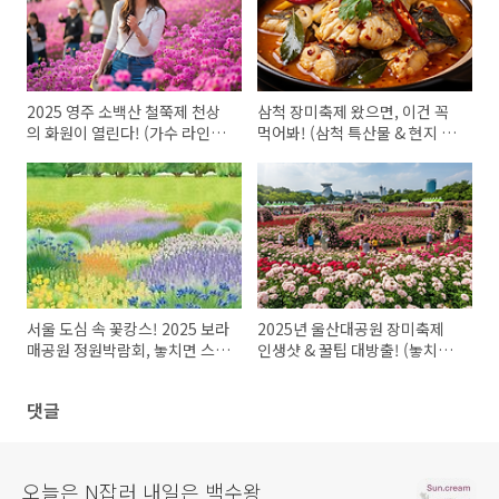
2025 영주 소백산 철쭉제 천상
삼척 장미축제 왔으면, 이건 꼭
의 화원이 열린다! (가수 라인업
먹어봐! (삼척 특산물 & 현지 맛
까지!)
집 꿀팁!)
서울 도심 속 꽃캉스! 2025 보라
2025년 울산대공원 장미축제
매공원 정원박람회, 놓치면 스튜
인생샷 & 꿀팁 대방출! (놓치면
핏!
후회할 걸?)
댓글
오늘은 N잡러 내일은 백수왕