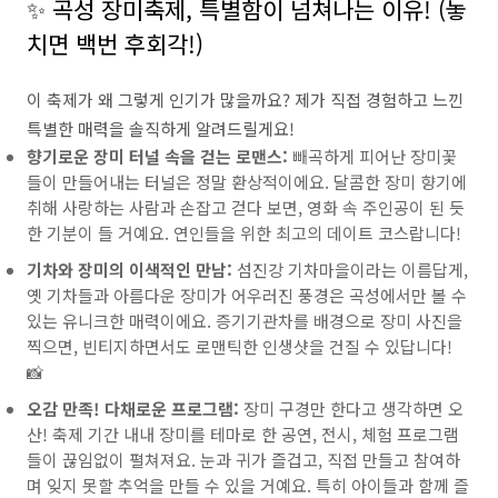
✨ 곡성 장미축제, 특별함이 넘쳐나는 이유! (놓
치면 백번 후회각!)
이 축제가 왜 그렇게 인기가 많을까요? 제가 직접 경험하고 느낀
특별한 매력을 솔직하게 알려드릴게요!
향기로운 장미 터널 속을 걷는 로맨스:
빼곡하게 피어난 장미꽃
들이 만들어내는 터널은 정말 환상적이에요. 달콤한 장미 향기에
취해 사랑하는 사람과 손잡고 걷다 보면, 영화 속 주인공이 된 듯
한 기분이 들 거예요. 연인들을 위한 최고의 데이트 코스랍니다!
기차와 장미의 이색적인 만남:
섬진강 기차마을이라는 이름답게,
옛 기차들과 아름다운 장미가 어우러진 풍경은 곡성에서만 볼 수
있는 유니크한 매력이에요. 증기기관차를 배경으로 장미 사진을
찍으면, 빈티지하면서도 로맨틱한 인생샷을 건질 수 있답니다!
📸
오감 만족! 다채로운 프로그램:
장미 구경만 한다고 생각하면 오
산! 축제 기간 내내 장미를 테마로 한 공연, 전시, 체험 프로그램
들이 끊임없이 펼쳐져요. 눈과 귀가 즐겁고, 직접 만들고 참여하
며 잊지 못할 추억을 만들 수 있을 거예요. 특히 아이들과 함께 즐