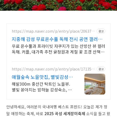
https://map.naver.com/p/entry/place/2063787
광고
708
지중해 감성 무료온수풀 독채 전시 공연 갤러리
문화공간
무료 온수풀과 프라이빗 자쿠지가 있는 산방산 뷰 컬러
독채. 커플, 대가족 추천 귤정원과 계절 꽃 조경 산책,
호텔급 침구로 푹 쉬는 제주 감성 빌리지 독채.
https://map.naver.com/p/entry/place/1713550
광고
448
애월숲속 노을맛집, 별빛감성 아
기용품 완벽구비, 대가족
해발300m 중산간 탁트인 노을뷰.
별빛 쏟아지는 밤하늘 감성숙소, 호
텔급청결도 최대 14인 복층 독채, 5
개의 침대와 넓은 다이닝룸으로 프
라이빗한 대가족 여행
안녕하세요, 여러분의 국내여행 베스트 프렌드! 오늘은 제가 정
말 애정하는 축제, 바로
2025 곡성 세계장미축제
소식을 들고 왔