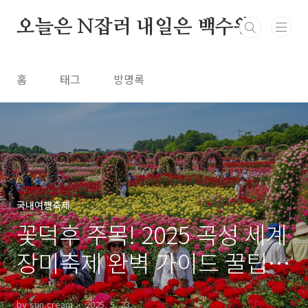
본문 바로가기
오늘은 N잡러 내일은 백수왕
홈
태그
방명록
국내여행축제
꽃덕후 주목! 2025 곡성 세계
장미축제 완벽 가이드 꿀팁
방출
by sun.cream
2025. 5. 23.