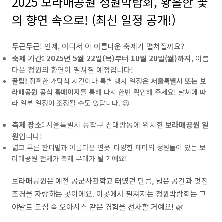
2025 보라매공원 정원박람회, 황홀한 꽃
의 향연 속으로! (최신 일정 공개!)
두근두근! 언제, 어디서 이 아름다운 축제가 펼쳐질까요?
축제 기간:
2025년 5월 22일(목)부터 10월 20일(월)까지
, 아름
다운 정원의 향연이 펼쳐질 예정입니다!
꿀팁!
정확한 개막식 시간이나 특별 행사 일정은
서울특별시 또는 보
라매공원 공식 홈페이지
를 통해 다시 한번 확인해 주세요! 날씨에 따
라 일부 일정이 조정될 수도 있답니다. 😉
축제 장소:
서울특별시 동작구 신대방동에 위치한
보라매공원 일
원
입니다!
넓고 푸른 잔디밭과 아름다운 연못, 다양한 테마의 정원들이 있는 보
라매공원 전체가 축제 무대가 될 거예요!
보라매공원은 예전 공군사관학교 터였던 만큼, 넓은 공간과 멋진
조경을 자랑하는 곳이에요. 이곳에서 펼쳐지는 정원박람회는 그
야말로 도심 속 오아시스 같은 경험을 선사할 거예요! 🌿