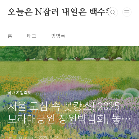
본문 바로가기
오늘은 N잡러 내일은 백수왕
홈
태그
방명록
국내여행축제
서울 도심 속 꽃캉스! 2025
보라매공원 정원박람회, 놓치
면 스튜핏!
by sun.cream
2025. 5. 23.