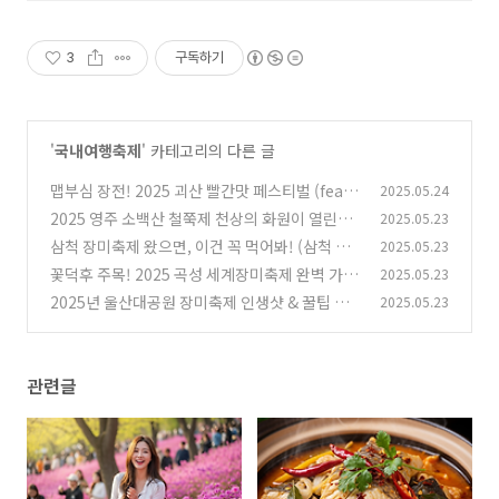
3
구독하기
'
국내여행축제
' 카테고리의 다른 글
맵부심 장전! 2025 괴산 빨간맛 페스티벌 (feat.
2025.05.24
코요태 쏴리질러!)
2025 영주 소백산 철쭉제 천상의 화원이 열린다!
2025.05.23
(6)
(가수 라인업까지!)
삼척 장미축제 왔으면, 이건 꼭 먹어봐! (삼척 특
2025.05.23
(1)
산물 & 현지 맛집 꿀팁!)
꽃덕후 주목! 2025 곡성 세계장미축제 완벽 가이
2025.05.23
(1)
드 꿀팁 방출
2025년 울산대공원 장미축제 인생샷 & 꿀팁 대
2025.05.23
(3)
방출! (놓치면 후회할 걸?)
(0)
관련글