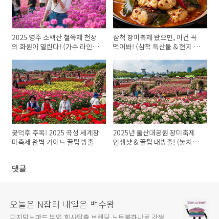
2025 영주 소백산 철쭉제 천상
삼척 장미축제 왔으면, 이건 꼭
의 화원이 열린다! (가수 라인업
먹어봐! (삼척 특산물 & 현지 맛
까지!)
집 꿀팁!)
꽃덕후 주목! 2025 곡성 세계장
2025년 울산대공원 장미축제
미축제 완벽 가이드 꿀팁 방출
인생샷 & 꿀팁 대방출! (놓치면
후회할 걸?)
댓글
오늘은 N잡러 내일은 백수왕
디지털노마드 부업 회사탈출 브랜딩 노트북하나로 갓생