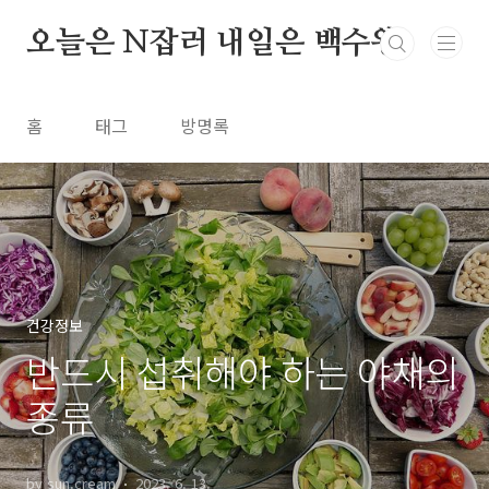
본문 바로가기
오늘은 N잡러 내일은 백수왕
홈
태그
방명록
건강정보
반드시 섭취해야 하는 야채의
종류
by sun.cream
2023. 6. 13.