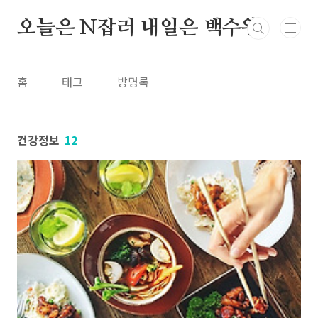
본문 바로가기
오늘은 N잡러 내일은 백수왕
홈
태그
방명록
건강정보
12