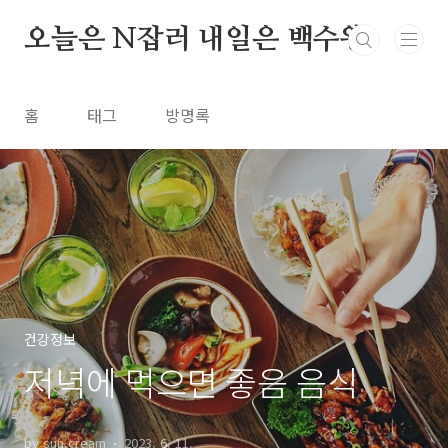
본문 바로가기
오늘은 N잡러 내일은 백수왕
홈
태그
방명록
건강정보
저녁에 먹으면 좋음 음식
by sun.cream
2023. 6. 11.