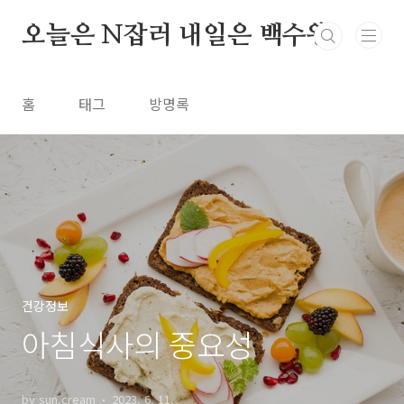
본문 바로가기
오늘은 N잡러 내일은 백수왕
홈
태그
방명록
건강정보
아침식사의 중요성
by sun.cream
2023. 6. 11.